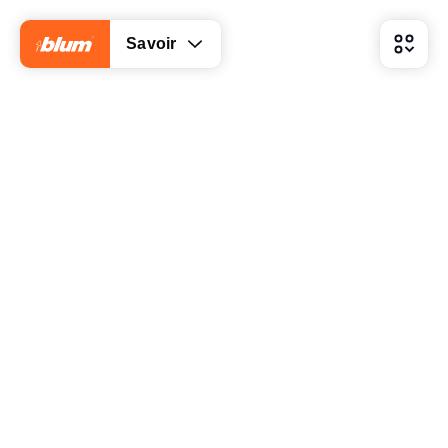
Savoir
Comment obtenir un maximum d’espace de
rangement sur une petite surface
Quelle option insolite existe pour le meuble miroir
Comment obtenir plus d’espace de rangement à partir
des meubles de salle de bains et des tiroirs