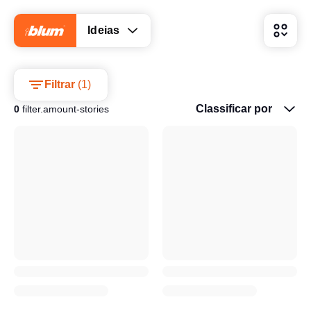
Ideias
Filtrar
(
1
)
Classificar por
0
filter.amount-stories