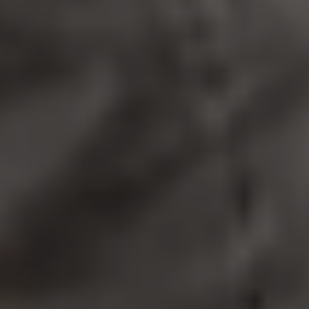
Ергономічність
Дитяча кімната