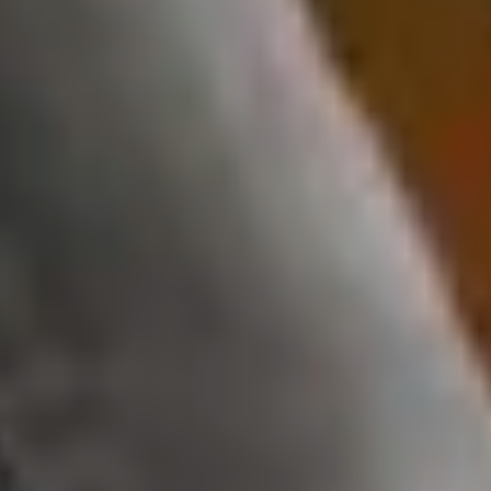
Конфігуратор виробів
Підібрати фурнітуру
Шухляди зі зручним доступом без перешкод
Захист від випадіння й перегородка гарантують
безпеку
Правильна висота робочої поверхні побереже
спину