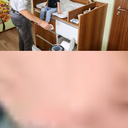
Місце знайшлося навіть для відра з підгузками”, – каже гордий батько.
“Все добре заховане й відро не заважає у дитячій кімнаті&quot;
Пеленальний столик: висота
має значення
висота