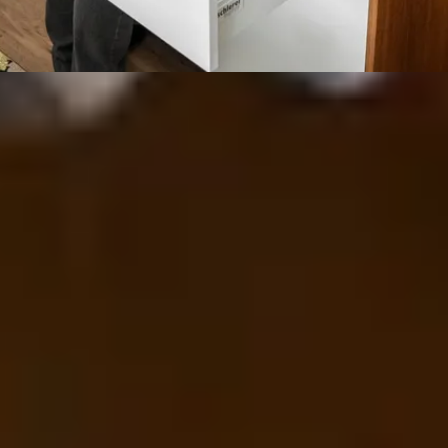
У багатьох шухлядах
TANDEMBOX
зберігаються важливі предмети. Так
до підгузок можна дістати лише декількома порухами рук
За 10 кроків до створення корисного простору
Ознайомтеся з цією статтею
Простий процес
проєктування з