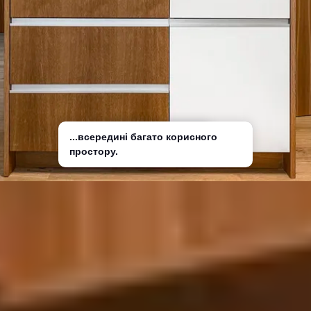
...всередині багато корисного
Ззовні вишукано...
простору.
Практичні помічники
завжди напохваті