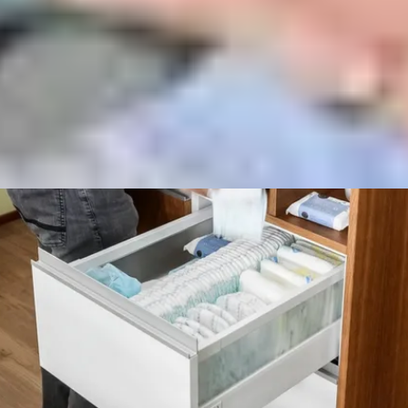
вище бедра
здоровою