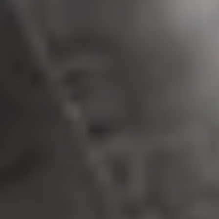
Корисний простір для одягу саме в комоді
Простий процес проєктування з конфігуратором
корпусів
Lydia Rybczenko
TANDEMBOX
Надійна висувна система
SERVO-DRIVE
Електрична технологія руху