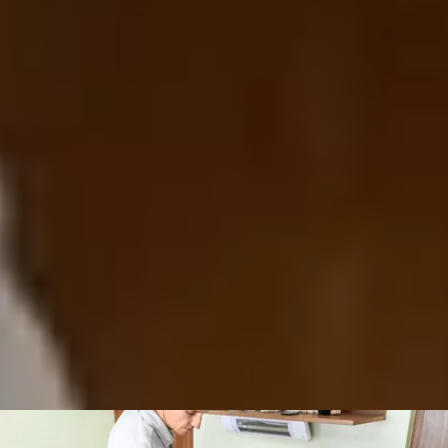
конфігуратором корпусів
безплатному
конфігураторі
корпусів
відео
крок
за кроком
E-SERVICES
від Blum
Зареєструватись зараз!