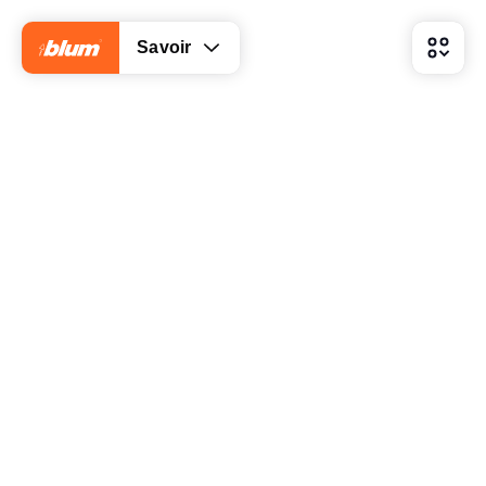
Savoir
Quels sont les éléments déterminants pour le design
de meubles ?
Quelles difficultés peuvent survenir avec l’âge ?
Comment change la perception des couleurs et des
matériaux ?