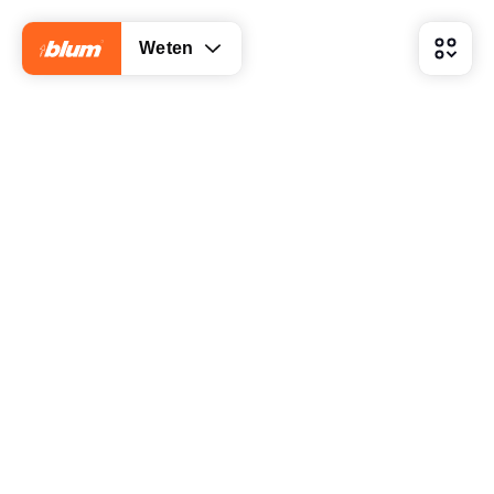
Weten
Wat zijn de voordelen van bovenkasten met
klapdeuren?
Welke opties zijn beschikbaar en wat zijn de
verschillen?
Extra's voor nog meer bewegingsgemak