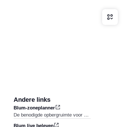
Andere links
Blum-zoneplanner
De benodigde opbergruimte voor uw eigen keuken bepalen
Blum live beleven