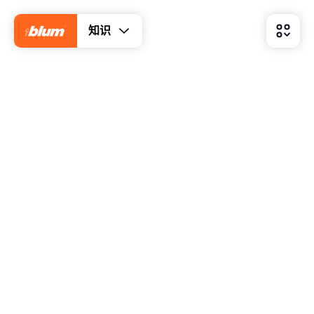
知识
Blum 百隆产品开发的定义是什么
Simon 使用哪些限制测试样品
对他来说最大的挑战是什么