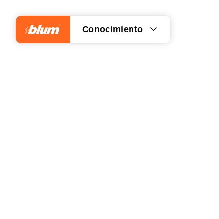
Conocimiento
¿Qué ideas se esconden d
¿Cómo se innova a partir d