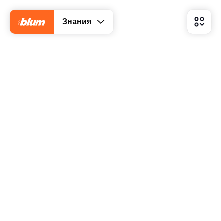
Знания
Чем отличается линейная кухня?
Каковы ее преимущества?
В чем заключаются недостатки линейной кухни?