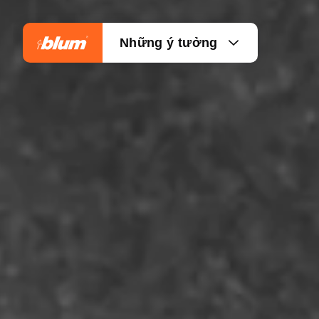
Những ý tưởng