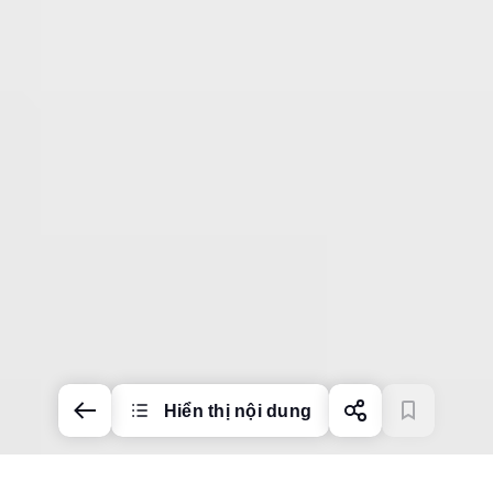
Hiển thị nội dung